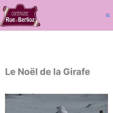
Aller
au
contenu
Le Noël de La Girafe
Le Noël de la Girafe