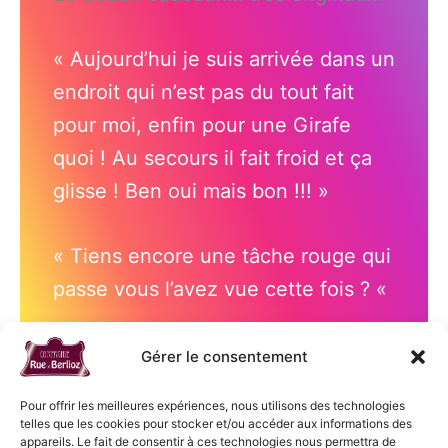
« Aujourd’hui je suis arrivée dans un
endroit qui n’est pas du tout fait
pour moi, enfin pour une Girafe
quoi ! Au secours il fait froid et ça
glisse ! Ben oui mais bon !!! »
« Tiens encore une tâche rouge qui
passe vous l’avez vue cette fois ? «
Gérer le consentement
Copyright © Compagnie Rue De Berlioz - 2009 - 2026
Pour offrir les meilleures expériences, nous utilisons des technologies
telles que les cookies pour stocker et/ou accéder aux informations des
Association loi 1901 - Siret 83187538000014 - APE 9001Z Licence PLATESV-
appareils. Le fait de consentir à ces technologies nous permettra de